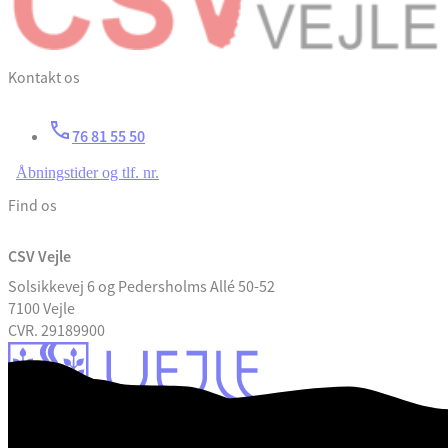
Kontakt os
76 81 55 50
Åbningstider og tlf. nr.
Find os
CSV Vejle
Solsikkevej 6 og Pedersholms Allé 50-52
7100 Vejle
CVR. 29189900