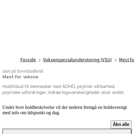
Forside
Voksenspecialundervisning (VSU)
Mest f
start på hovedindhold
Mest for voksne
senest opdateret 29. juli 2026
Holdtilbud til mennesker med ADHD, psykisk sårbarhed,
psykiske udfordringer, indlæringsvanskeligheder eller andet.
Under hver holdbeskrivelse vil der nederst fremgå en holdoversigt
med info om tidspunkt og dag.
Åbn alle