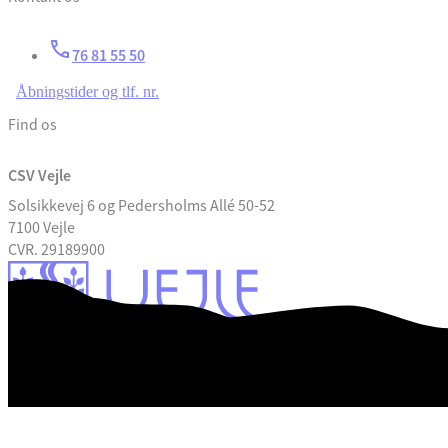
76 81 55 50
Åbningstider og tlf. nr.
Find os
CSV Vejle
Solsikkevej 6 og Pedersholms Allé 50-52
7100 Vejle
CVR. 29189900
EAN Nummer
Rettigheder
Klage
GDPR
Tilgængelighedserklæring
Databeskyttelse