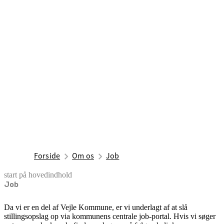
Forside
Om os
Job
start på hovedindhold
Job
senest opdateret 2. maj 2025
Da vi er en del af Vejle Kommune, er vi underlagt af at slå
stillingsopslag op via kommunens centrale job-portal. Hvis vi søger