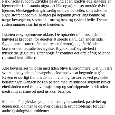
Parkinsons sygdom udvikles på grund af en gradvis ødelæggelse af
hjerneceller i substantia nigra - et lille og afgrænset område dybt i
hjernen. Ødelæggelsen går særlig ud over de celler, som udskiller
signalstoffet dopamin. Mangel på dopamin giver langsomme og
træge bevægelser, stivhed i arme og ben, og rysten i hvile. Denne
rysten rammer i særlig grad hænderne.
I starten er symptomerne uklare. De optræder ofte først i den ene
halvdel af kroppen, for derefter at sprede sig til den anden side.
Sygdommen starter ofte med rysten (tremor), og efterhånden
kommer der nedsatte bevægelser (hypokinesi) og stivhed i
musklerne (rigiditet). Efter nogle år kommer der ofte dårlig balance
(postural instabilitet).
Alle bevægelser vil også med tiden blive langsommere. Det vil være
svært at begynde en bevægelse, eksempelvis at begynde at gå.
Rysten er særligt fremtrædende i hvile, og forværres ved psykiske
belastninger. Gangen hos en person med Parkinsons sygdom bliver
efterhånden med fremoverbøjet krop og småtrippende skridt uden
medsving af arme og med usikker balance.
Man kan få psykiske symptomer som glemsomhed, passivitet og
depression, og mange oplever også at få søvnproblemer foruden
andre fysiologiske problemer.