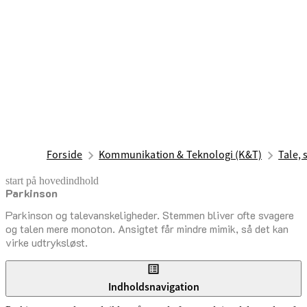
Forside
Kommunikation & Teknologi (K&T)
Tale,
start på hovedindhold
Parkinson
senest opdateret 26. september 2025
Parkinson og talevanskeligheder. Stemmen bliver ofte svagere
og talen mere monoton. Ansigtet får mindre mimik, så det kan
virke udtryksløst.
Indholdsnavigation