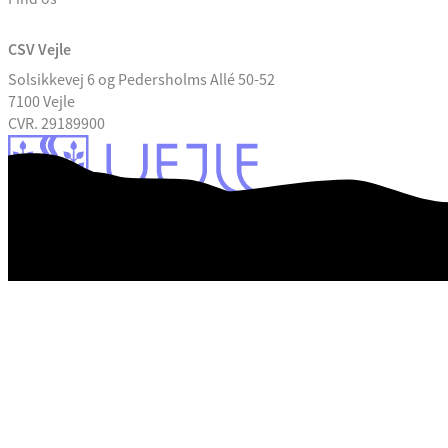
CSV Vejle
Solsikkevej 6 og Pedersholms Allé 50-52
7100 Vejle
CVR. 29189900
EAN Nummer
Rettigheder
Klage
GDPR
Tilgængelighedserklæring
Databeskyttelse